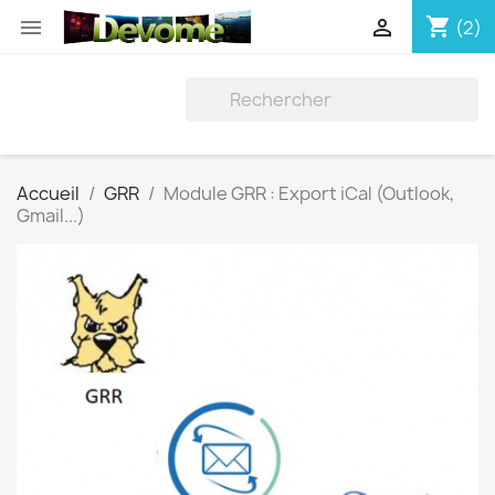
shopping_cart


(2)
Accueil
GRR
Module GRR : Export iCal (Outlook,
Gmail...)