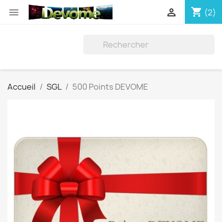
shopping_cart


(2)
Accueil
SGL
500 Points DEVOME